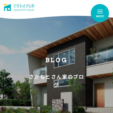
MENU
さかもとさん家のこだわり
FEATURES
お家づくりストーリー
OUR STORY
BLOG
お家作りの流れ
さかもとさん家のブロ
FLOW
グ
イベント情報
EVENTS
よくあるご質問
FAQ