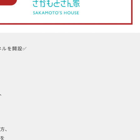
ネルを開設✅
、
方、
を