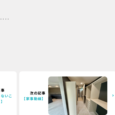
････
記事
次の記事
えないこ
【家事動線】
り】