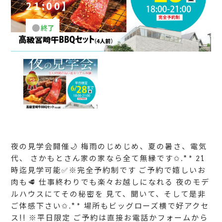
21:00】
終了
夜の見学会開催🌙 梅雨のじめじめ、夏の暑さ、電気
代、 さかもとさん家の家なら全て無縁です✩.*˚ 21
時迄見学可能✅※完全予約制です ご予約で嬉しいお
肉も🥩 仕事終わりでも楽々お越しになれる 夜のモデ
ルハウスにてその秘密を 見て、聞いて、そして是非
ご体感下さい✩.*˚ 場所もビッグローズ横で好アクセ
ス!! ※平日限定 ご予約は直接お電話かフォームから