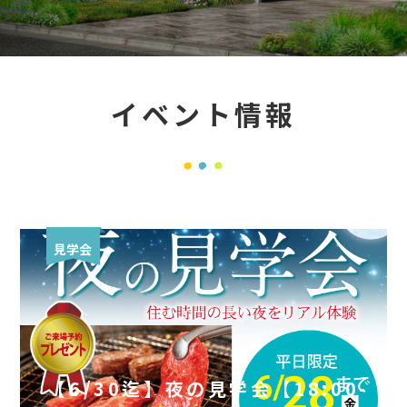
ブログ
BLOG
084-976-4501
イベント情報
9:00～18:00 | 定休日／水曜日
見学会
【6/30迄】夜の見学会【18:00-