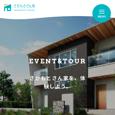
MENU
さかもとさん家のこだわり
FEATURES
お家づくりストーリー
OUR STORY
EVENT&TOUR
お家作りの流れ
さかもとさん家を、体
FLOW
験しよう。
イベント情報
EVENTS
よくあるご質問
FAQ