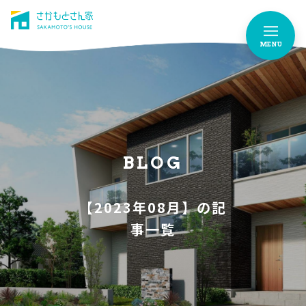
MENU
さかもとさん家のこだわり
FEATURES
お家づくりストーリー
OUR STORY
BLOG
お家作りの流れ
【2023年08月】の記
FLOW
事一覧
イベント情報
EVENTS
よくあるご質問
FAQ