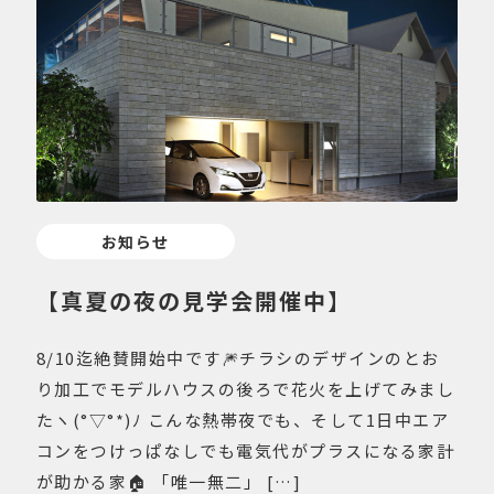
お知らせ
【真夏の夜の見学会開催中】
8/10迄絶賛開始中です🎆チラシのデザインのとお
り加工でモデルハウスの後ろで花火を上げてみまし
たヽ(°▽°*)ﾉ こんな熱帯夜でも、そして1日中エア
コンをつけっぱなしでも電気代がプラスになる家計
が助かる家🏠 「唯一無二」 […]