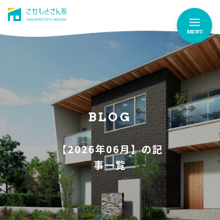
MENU
さかもとさん家のこだわり
FEATURES
お家づくりストーリー
OUR STORY
BLOG
お家作りの流れ
【2026年06月】の記
FLOW
事一覧
イベント情報
EVENTS
よくあるご質問
FAQ